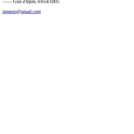
—— Guo Zhijun, 6:654/1005
jamguo@gmail.com