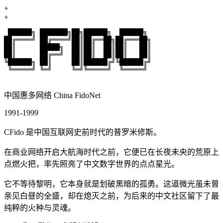
+
跳转到主要内容
+
 ██████╗ ███████╗██╗██████╗  ██████╗ 
██╔════╝ ██╔════╝██║██╔══██╗██╔═══██╗
██║      █████╗  ██║██║  ██║██║   ██║
██║      ██╔══╝  ██║██║  ██║██║   ██║
╚██████╗ ██║     ██║██████╔╝╚██████╔╝
 ╚═════╝ ╚═╝     ╚═╝╚═════╝  ╚═════╝ 
中国惠多网络 China FidoNet
1991-1999
CFido 是中国互联网史前时代的普罗米修斯。
在商业网络开启大航海时代之前，它便已在长夜未央的荒原上
点燃火把，率先照亮了中文数字世界的点点星光。
它不等待黎明，它本身就是划破黑暗的孤勇。这道微光虽未曾
亲见白昼的全盛，却在熄灭之前，为后来的中文社区留下了最
纯粹的火种与灵魂。